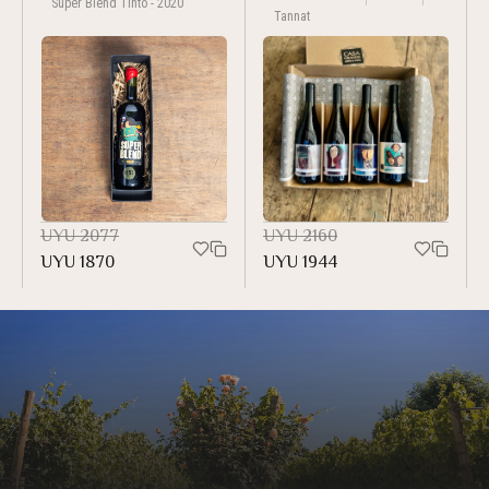
Super Blend Tinto - 2020
Tannat
UYU
2077
UYU
2160
UYU
1870
UYU
1944