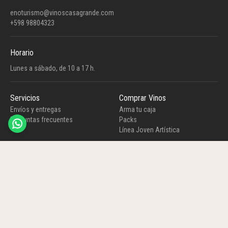
enoturismo@vinoscasagrande.com
+598 98804323
Horario
Lunes a sábado, de 10 a 17 h.
Servicios
Comprar Vinos
Envíos y entregas
Arma tu caja
Preguntas frecuentes
Packs
Línea Joven Artística
Línea Piccola - Edición Limitada
Nuevos Lanzamientos
Espumosos y Destilados
Casa Grande Bodega Garaje ©
2026
-
Casa Grande
Política de privacidad