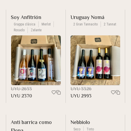
Soy Anfitrión
Uruguay Nomá
Grappa clásica
Merlot
2 Gran Tannacito
2 Tannat
Rosado
Zelante
UYU
2633
UYU
3326
UYU
2370
UYU
2993
Anti barrica como
Nebbiolo
Seco
Tinto
Flopa