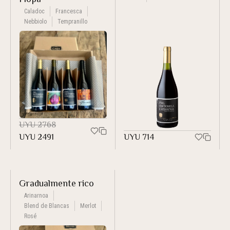
Caladoc
Francesca
Nebbiolo
Tempranillo
UYU
2768
UYU
2491
UYU
714
Gradualmente rico
Arinarnoa
Blend de Blancas
Merlot
Rosé