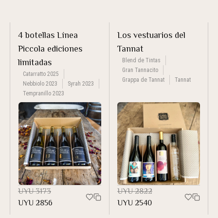
4 botellas Línea
Los vestuarios del
Piccola ediciones
Tannat
Blend de Tintas
limitadas
Gran Tannacito
Catarratto 2025
Grappa de Tannat
Tannat
Nebbiolo 2023
Syrah 2023
Tempranillo 2023
UYU
3173
UYU
2822
UYU
2856
UYU
2540