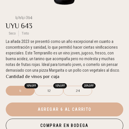
UYU
714
UYU
643
Seco
Tinto
La añada 2023 se presentó como un año excepcional en cuanto a
concentración y sanidad, lo que permitió hacer ciertas vinificaciones
especiales. Este Tempranillo es un vino joven, jugoso, fresco, con
buena acidez, un tanino que acompaña pero no molesta y muchas
notas de frutas rojas. Ideal para tomarlo joven, o comerlo sin pensar
demasiado con una pizza Margarita o un pollo con vegetales al disco.
Cantidad de vinos por caja
10
% OFF
15
% OFF
25
% OFF
6
12
24
AGREGAR 6 AL CARRITO
COMPRAR EN BODEGA